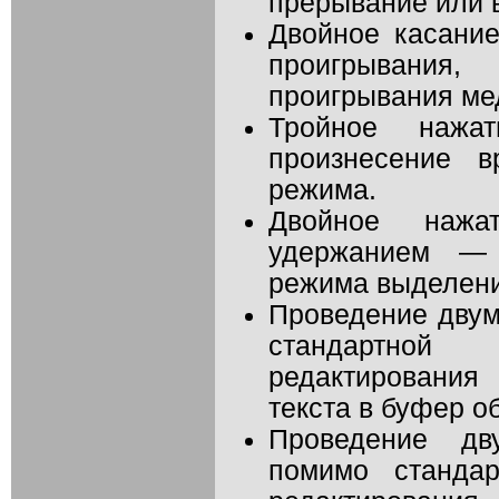
прерывание или 
Двойное касани
проигрывания,
проигрывания ме
Тройное наж
произнесение в
режима.
Двойное наж
удержанием — 
режима выделени
Проведение дву
стандартной
редактировани
текста в буфер о
Проведение д
помимо стандар