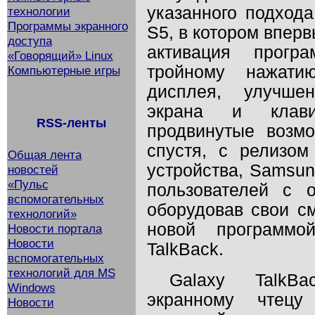
указанного подход
технологии
Программы экранного
S5, в котором впер
доступа
активация прогр
«Говорящий» Linux
тройному нажати
Компьютерные игры
дисплея, улучше
экрана и клави
RSS-ленты
продвинутые возм
спустя, с релизо
Общая лента
устройства, Samsun
новостей
«Пульс
пользователей с 
вспомогательных
оборудовав свои с
технологий»
новой программо
Новости портала
Новости
TalkBack.
вспомогательных
технологий для MS
Galaxy TalkBa
Windows
экранному чтецу 
Новости