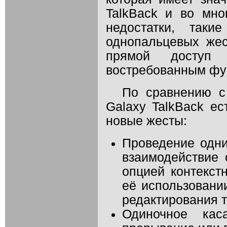
TalkBack и во мно
недостатки, таки
однопальцевых жес
прямой доступ
востребованным фу
По сравнению 
Galaxy TalkBack е
новые жесты:
Проведение одн
взаимодействие 
опцией контекст
её использовани
редактирования 
Одиночное ка