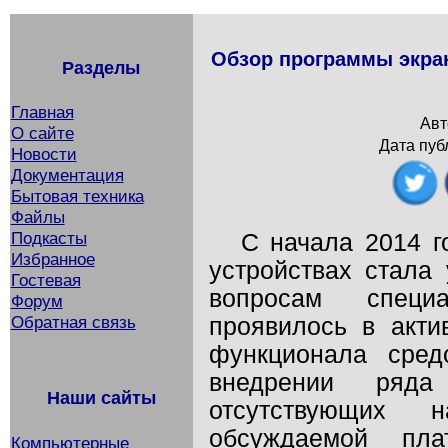
Обзор программы экран
Разделы
Главная
Авт
О сайте
Дата пуб
Новости
Документация
Бытовая техника
Файлы
Подкасты
С начала 2014 г
Избранное
устройствах стала
Гостевая
вопросам специ
Форум
Обратная связь
проявилось в акти
функционала сред
внедрении ряда 
Наши сайты
отсутствующих 
обсуждаемой пла
Компьютерные