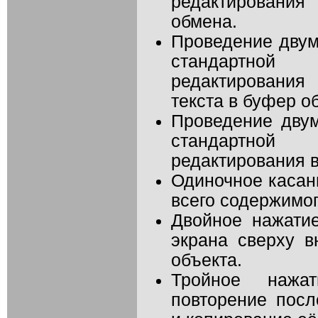
редактирования
обмена.
Проведение дву
стандартной
редактирования
текста в буфер о
Проведение дву
стандартной
редактирования в
Одиночное касан
всего содержимог
Двойное нажати
экрана сверху в
объекта.
Тройное наж
повторение пос