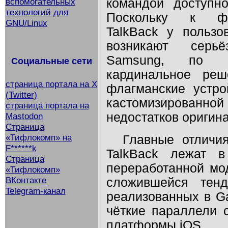
командой доступно
вспомогательных
технологий для
Поскольку к фун
GNU/Linux
TalkBack у пользо
возникают серьё
Samsung, по в
Социальные сети
кардинальное реш
страница портала на X
флагманские устро
(Twitter)
кастомизированно
страница портала на
недостатков оригин
Mastodon
Страница
«Тифлокомп» на
Главные отличия
F******k
TalkBack лежат в
Страница
переработанной мо
«Тифлокомп»
ВКонтакте
сложившейся тенд
Telegram-канал
реализованных в Ga
чёткие параллели 
платформы iOS.