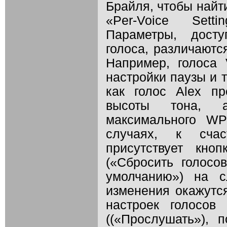
Брайля, чтобы найт
«Per-Voice Setti
Параметры, дост
голоса, различаютс
Например, голоса 
настройки паузы и 
как голос Alex пр
высоты тона, 
максимального WP
случаях, к счас
присутствует кноп
(«Сбросить голосо
умолчанию») на с
изменения окажутс
настроек голосов
((«Прослушать»), 