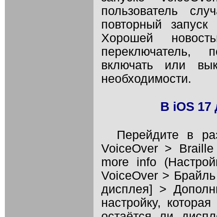
пользователь слу
повторный запуск 
Хорошей новост
переключатель, 
включать или вы
необходимости.
В iOS 17
Перейдите в раз
VoiceOver > Braill
more info (Настро
VoiceOver > Брайль
дисплея] > Дополн
настройку, которая
остаётся ли дисп