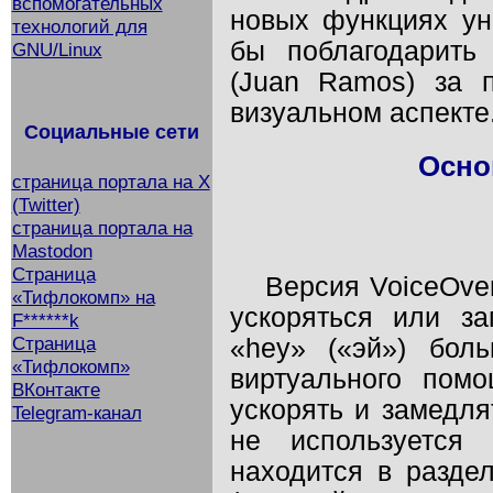
вспомогательных
новых функциях ун
технологий для
бы поблагодарить
GNU/Linux
(Juan Ramos) за 
визуальном аспекте
Социальные сети
Осно
страница портала на X
(Twitter)
страница портала на
Mastodon
Страница
Версия VoiceOve
«Тифлокомп» на
ускоряться или за
F******k
Страница
«hey»
(«эй») боль
«Тифлокомп»
виртуального пом
ВКонтакте
ускорять и замедлят
Telegram-канал
не используется 
находится в разделе