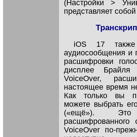
(Настройки > Уни
представляет собой
Транскри
iOS 17 также 
аудиосообщения и г
расшифровки голо
дисплее Брайля
VoiceOver, расш
настоящее время не
Как только вы п
можете выбрать его
(«ещё»). Это
расшифрованного 
VoiceOver по-пре