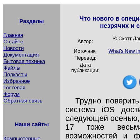
Что нового в спец
Разделы
незрячих и 
Главная
© Скотт Дав
О сайте
Автор:
Новости
Источник:
What's New in
Документация
Перевод:
Бытовая техника
Дата
Файлы
публикации:
Подкасты
Избранное
Гостевая
Форум
Трудно поверить
Обратная связь
система iOS дост
следующей осенью,
Наши сайты
17 тоже весьм
возможностей и ф
Компьютерные