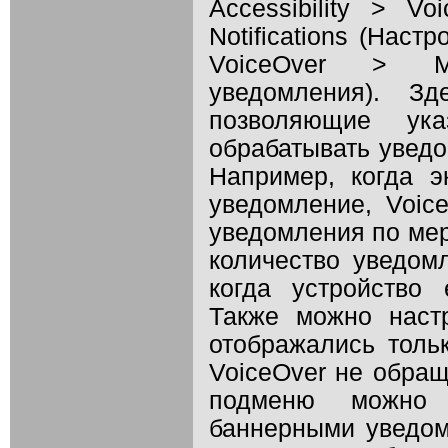
Accessibility > V
Notifications (Нас
VoiceOver > М
уведомления). З
позволяющие ука
обрабатывать уведо
Например, когда э
уведомление, Voic
уведомления по мер
количество уведом
когда устройство
Также можно наст
отображались тол
VoiceOver не обращ
подменю можно 
баннерными уведо