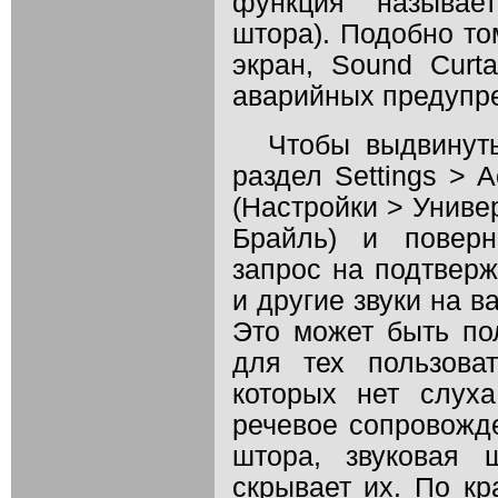
функция называет
штора). Подобно том
экран, Sound Curta
аварийных предупр
Чтобы выдвинуть
раздел Settings > Ac
(Настройки > Униве
Брайль) и поверн
запрос на подтверж
и другие звуки на в
Это может быть по
для тех пользова
которых нет слух
речевое сопровожде
штора, звуковая 
скрывает их. По к