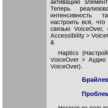
активацию элемен
Теперь реализов
интенсивность т
настроить всё, что
связью VoiceOver, 
Accessibility > Voic
&
Haptics (Настро
VoiceOver > Аудио
VoiceOver).
Брайлев
Пробле
Несколько польз