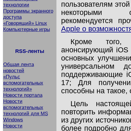
пользователям этой
технологии
Программы экранного
некоторыми о
доступа
рекомендуется пр
«Говорящий» Linux
Apple о возможност
Компьютерные игры
Кроме того, 
анонсирующий iOS 
RSS-ленты
основных улучшени
Общая лента
универсальном д
новостей
поддерживающие iO
«Пульс
17; Для получени
вспомогательных
технологий»
способны на такое,
Новости портала
Новости
Цель настояще
вспомогательных
повторить информа
технологий для MS
из других источнико
Windows
Новости
более подробно для