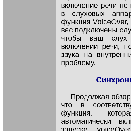
включение речи по-
в слуховых аппар
функция VoiceOver,
вас подключены слу
чтобы ваш слух 
включении речи, п
звука на внутренн
проблему.
Синхрон
Продолжая обзор
что в соответст
функция, котор
автоматически вк
запуске voiceOv