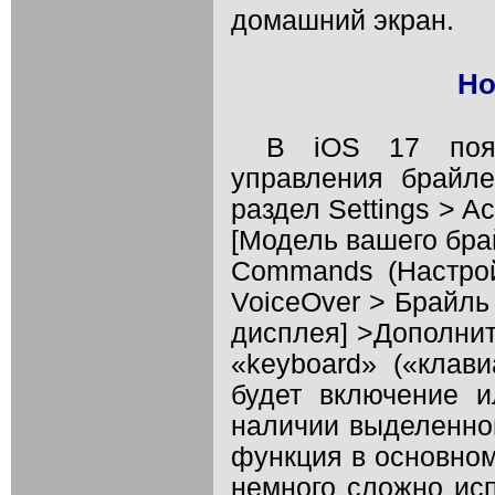
домашний экран.
Но
В iOS 17 поя
управления брайл
раздел Settings > Acc
[Модель вашего брай
Commands (Настро
VoiceOver > Брайль
дисплея] >Дополнит
«keyboard» («клав
будет включение 
наличии выделенног
функция в основном
немного сложно исп