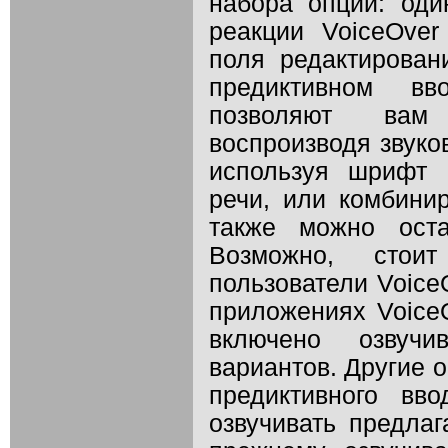
набора опций: оди
реакции VoiceOver
поля редактирова
предиктивном вв
позволяют вам
воспроизводя звуко
используя шрифт 
речи, или комбини
также можно оста
Возможно, стоит
пользователи Voice
приложениях Voice
включено озвучи
вариантов. Другие 
предиктивного вв
озвучивать предлаг