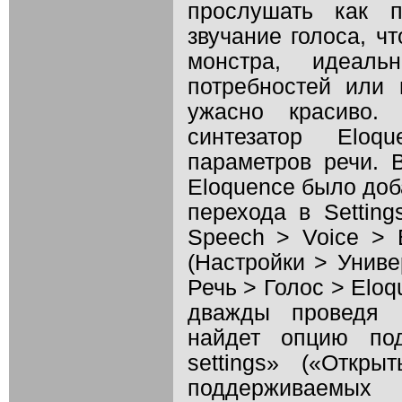
прослушать как 
звучание голоса, ч
монстра, идеал
потребностей или 
ужасно красиво
синтезатор Eloq
параметров речи. 
Eloquence было доб
перехода в Setting
Speech > Voice > E
(Настройки > Униве
Речь > Голос > Elo
дважды проведя п
найдет опцию под
settings» («Откры
поддерживаемы