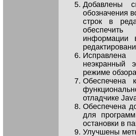
Добавлены с
обозначения в
строк в реда
обеспечит
информации в
редактировани
Исправлена 
неэкранный 
режиме обзор
Обеспечена к
функциональн
отладчике Java
Обеспечена до
для программ
остановки в п
Улучшены метк