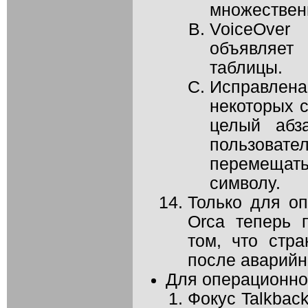
множествен
VoiceOve
объявляе
таблицы.
Исправлена 
некоторых с
целый абз
пользо
перемещатьс
символу.
Только для оп
Orca теперь 
том, что стр
после аварийн
Для операционно
Фокус Talkbac