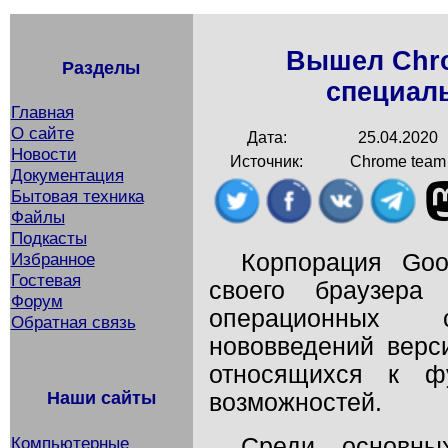
Вышел Chro
Разделы
специал
Главная
О сайте
Дата:
25.04.2020
Новости
Источник:
Chrome team
Документация
Бытовая техника
Файлы
Подкасты
Корпорация Goo
Избранное
Гостевая
своего браузера
Форум
операционных
Обратная связь
нововведений верс
относящихся к фу
Наши сайты
возможностей.
Компьютерные
Среди основны