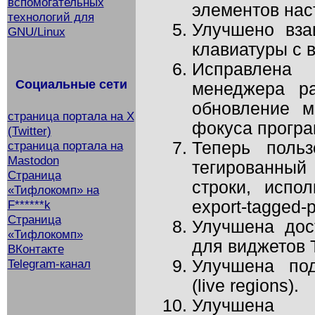
вспомогательных
элементов нас
технологий для
Улучшено вза
GNU/Linux
клавиатуры с 
Исправлена
Социальные сети
менеджера ра
обновление м
страница портала на X
фокуса програ
(Twitter)
Теперь польз
страница портала на
Mastodon
тегированный
Страница
строки, испол
«Тифлокомп» на
export-tagged-pd
F******k
Страница
Улучшена дос
«Тифлокомп»
для виджетов T
ВКонтакте
Улучшена по
Telegram-канал
(live regions).
Улучшена д