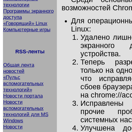
технологии
возможностей Chro
Программы экранного
доступа
Для операционн
«Говорящий» Linux
Linux:
Компьютерные игры
Удалено лишн
экранного
RSS-ленты
устройства.
Теперь разр
Общая лента
только на одн
новостей
«Пульс
что исправл
вспомогательных
сбоев браузера
технологий»
на chrome://acc
Новости портала
Новости
Исправлены 
вспомогательных
прочие про
технологий для MS
системных нас
Windows
Новости
Улучшена до