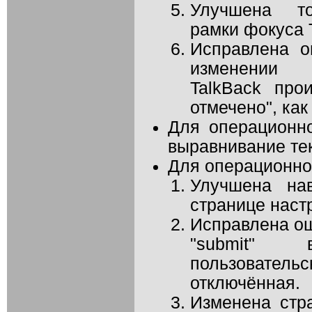
Улучшена то
рамки фокуса 
Исправлена о
изменении с
TalkBack про
отмечено", как
Для операционн
выравнивание тек
Для операционно
Улучшена на
странице настр
Исправлена ош
"submit"
пользовательс
отключённая.
Изменена стр