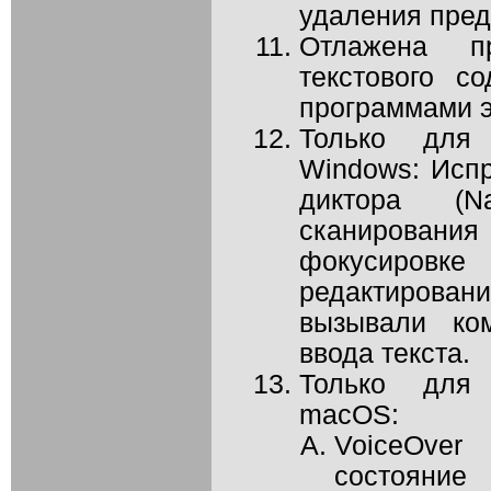
удаления пред
Отлажена п
текстового с
программами э
Только для 
Windows: Исп
диктора (Na
сканирован
фокусировк
редактирова
вызывали ко
ввода текста.
Только для 
macOS:
VoiceOve
состояние