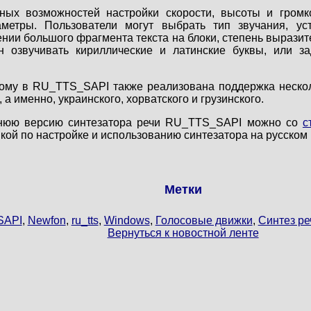
ных возможностей настройки скорости, высоты и гром
метры. Пользователи могут выбрать тип звучания, ус
нии большого фрагмента текста на блоки, степень выразите
озвучивать кириллические и латинские буквы, или за
кому в RU_TTS_SAPI также реализована поддержка неско
 а именно, украинского, хорватского и грузинского.
днюю версию синтезатора речи RU_TTS_SAPI можно со
с
кой по настройке и использованию синтезатора на русском 
Метки
SAPI
,
Newfon
,
ru_tts
,
Windows
,
Голосовые движки
,
Синтез ре
Вернуться к новостной ленте