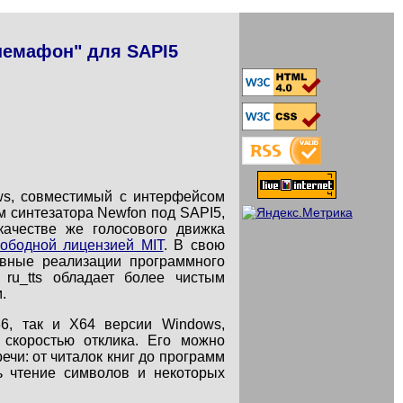
немафон" для SAPI5
ows, совместимый с интерфейсом
ом синтезатора Newfon под SAPI5,
ачестве же голосового движка
вободной лицензией MIT
. В свою
тивные реализации программного
 ru_tts обладает более чистым
.
6, так и X64 версии Windows,
 скоростью отклика. Его можно
чи: от читалок книг до программ
ть чтение символов и некоторых