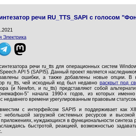
интезатор речи RU_TTS_SAPI с голосом "Фо
1.2021
я Электрика
синтезатора речи ru_tts для операционных систем Wind
t Speech API 5 (SAPI5). Данный проект является наследник
равлены ошибки, а также добавлены новые опции. В к
ор ru_tts, чей исходный код был недавно
раскрыт под с
ора (и Newfon, и ru_tts) представляют собой альтерна
онемафон-5" начала 1990-х годов, из которых именно
с недавнего времени урегулированным правовым статусом
местим с интерфейсом SAPI5 и поддерживает как X8
с небольшой загрузкой системных ресурсов и высокой
 приложениях, нуждающихся в функциональности синтеза ре
наслаждаясь быстротой, реакцией, возможностью задава
.