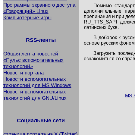
Программы экранного доступа
Помимо стандарт
«Говорящий» Linux
дополнительные пара
препинания и при деле
Компьютерные игры
RU_TTS_SAPI должен 
латинских букв.
В добавок к русс
RSS-ленты
основе русских фонем,
Загрузить после
Общая лента новостей
ознакомиться со справ
«Пульс вспомогательных
технологий»
Новости портала
Новости вспомогательных
технологий для MS Windows
Новости вспомогательных
MS 
технологий для GNU/Linux
Социальные сети
страница портала на X (Twitter)