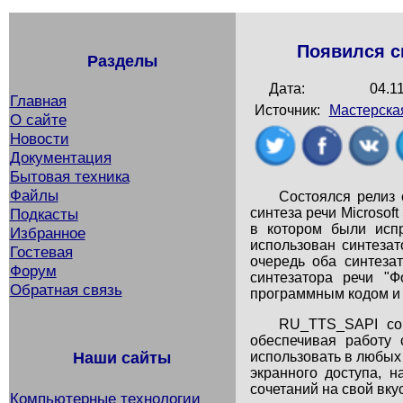
Появился с
Разделы
Дата:
04.1
Главная
Источник:
Мастерска
О сайте
Новости
Документация
Бытовая техника
Файлы
Состоялся релиз 
синтеза речи Microsof
Подкасты
в котором были исп
Избранное
использован синтезат
Гостевая
очередь оба синтезат
Форум
синтезатора речи "Ф
Обратная связь
программным кодом и 
RU_TTS_SAPI сов
обеспечивая работу 
использовать в любых
Наши сайты
экранного доступа, 
сочетаний на свой вкус
Компьютерные технологии