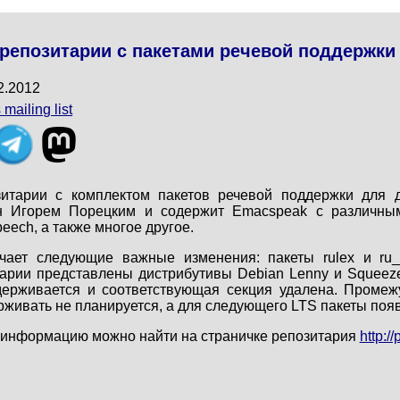
епозитарии с пакетами речевой поддержки 
2.2012
 mailing list
итарии с комплектом пакетов речевой поддержки для д
ен Игорем Порецким и содержит Emacspeak с различны
eech, а также многое другое.
ечает следующие важные изменения: пакеты rulex и ru_
арии представлены дистрибутивы Debian Lenny и Squeeze 
держивается и соответствующая секция удалена. Промеж
живать не планируется, а для следующего LTS пакеты появ
информацию можно найти на страничке репозитария
http:/