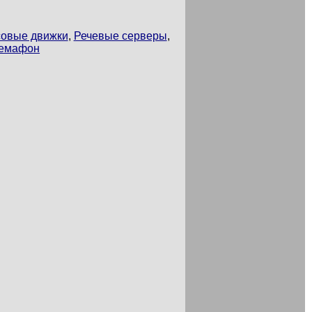
совые движки
,
Речевые серверы
,
емафон