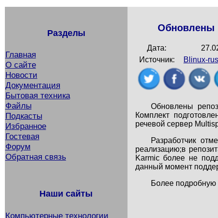
Обновлены р
Разделы
Дата:
27.0
Главная
Источник:
Blinux-rus
О сайте
Новости
Документация
Бытовая техника
Файлы
Обновлены репоз
Комплект подготовл
Подкасты
речевой сервер Multisp
Избранное
Гостевая
Разработчик отм
Форум
реализацию;в репозит
Обратная связь
Karmic более не под
данный момент поддер
Более подробную 
Наши сайты
Компьютерные технологии