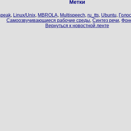
Метки
peak
,
Linux/Unix
,
MBROLA
,
Multispeech
,
ru_tts
,
Ubuntu
,
Голо
Самоозвучивающиеся рабочие среды
,
Синтез речи
,
Фон
Вернуться к новостной ленте