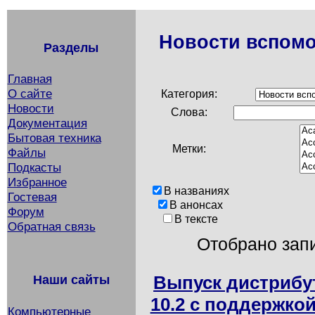
Новости вспомо
Разделы
Главная
О сайте
Категория:
Новости
Слова:
Документация
Бытовая техника
Метки:
Файлы
Подкасты
Избранное
В названиях
Гостевая
В анонсах
Форум
В тексте
Обратная связь
Отобрано запи
Выпуск дистрибут
Наши сайты
10.2 с поддержко
Компьютерные