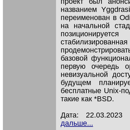
проект был анонс
названием Yggdras
переименован в Odi
на начальной стади
позиционируется
стабилизированн
продемонстрирова
базовой функциона
первую очередь о
невизуальной досту
будущем планиру
бесплатные Unix-п
такие как *BSD.
Дата: 22.03.202
дальше...