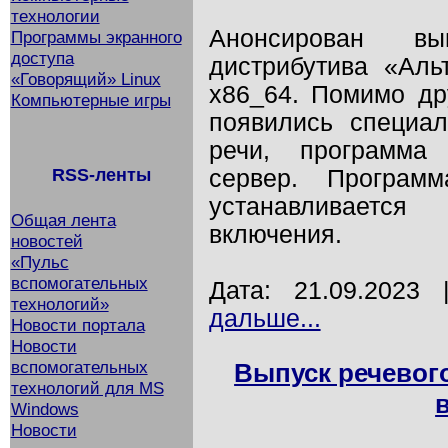
технологии
Анонсирован вы
Программы экранного
доступа
дистрибутива «Аль
«Говорящий» Linux
x86_64. Помимо др
Компьютерные игры
появились специал
речи, программа 
RSS-ленты
сервер. Програм
устанавливаетс
Общая лента
включения.
новостей
«Пульс
вспомогательных
Дата: 21.09.2023
технологий»
дальше...
Новости портала
Новости
вспомогательных
Выпуск речевого
технологий для MS
Windows
Новости