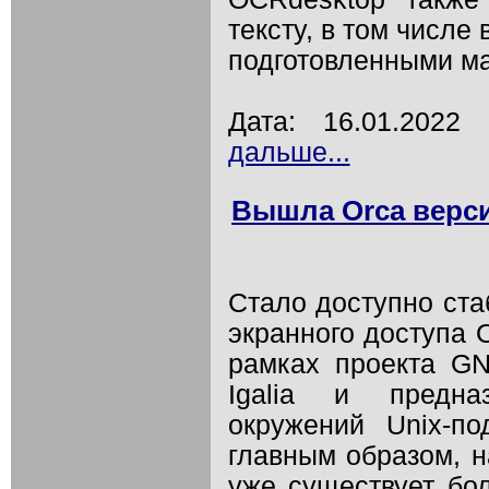
тексту, в том числе
подготовленными м
Дата: 16.01.202
дальше...
Вышла Orca верси
Стало доступно ст
экранного доступа 
рамках проекта G
Igalia и предна
окружений Unix-п
главным образом, на
уже существует бо