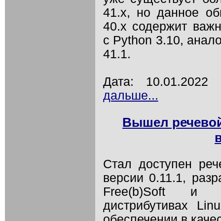
41.x, но данное о
40.x содержит важ
с Python 3.10, ана
41.1.
Дата: 10.01.202
дальше...
Вышел речевой 
Стал доступен реч
версии 0.11.1, раз
Free(b)Soft и
дистрибутивах Li
обеспечении в каче