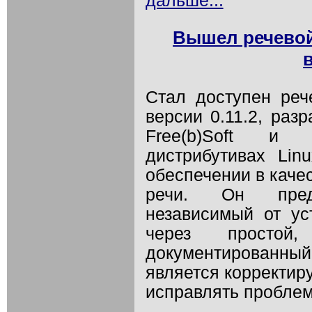
дальше...
Вышел речевой 
Стал доступен реч
версии 0.11.2, раз
Free(b)Soft и
дистрибутивах Li
обеспечении в каче
речи. Он предо
независимый от ус
через простой
документированны
является корректи
исправлять проблемы