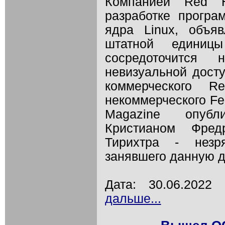
Компанией Red H
разработке програ
ядра Linux, объя
штатной единицы
сосредоточится
невизуальной досту
коммерческого R
некоммерческого Fed
Magazine опубл
Кристианом Фре
Тирихтра - незря
занявшего данную д
Дата: 30.06.202
дальше...