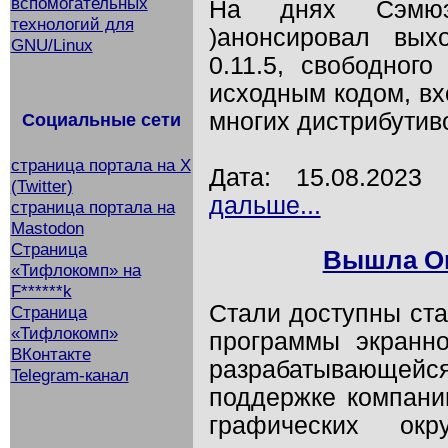
вспомогательных
На днях Сэмюэ
технологий для
)анонсировал вых
GNU/Linux
0.11.5, свободног
исходным кодом, вх
многих дистрибутиво
Социальные сети
страница портала на X
Дата: 15.08.202
(Twitter)
дальше...
страница портала на
Mastodon
Страница
Вышла Orc
«Тифлокомп» на
F******k
Стали доступны ста
Страница
«Тифлокомп»
программы экранно
ВКонтакте
разрабатывающейс
Telegram-канал
поддержке компании
графических окр