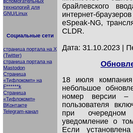
вспомогательных
брайлевского ввод
технологий для
GNU/Linux
интернет-браузер
eSpeak-NG, трансля
CLDR.
Социальные сети
Дата: 31.10.2023 | 
страница портала на X
(Twitter)
страница портала на
Обновле
Mastodon
Страница
18 июля компания 
«Тифлокомп» на
F******k
небольшое обновл
Страница
номер версии – 
«Тифлокомп»
пользователя вклю
ВКонтакте
Telegram-канал
при очередном
уведомление о том
Если установлена