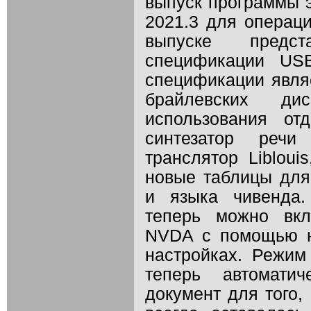
выпуск программы 
2021.3 для операц
выпуске предс
спецификации USB
спецификации явля
брайлевских ди
использования от
синтезатор речи
транслятор Liblou
новые таблицы для
и языка чивенда.
теперь можно вкл
NVDA с помощью н
настройках. Режим 
теперь автоматич
документ для того,