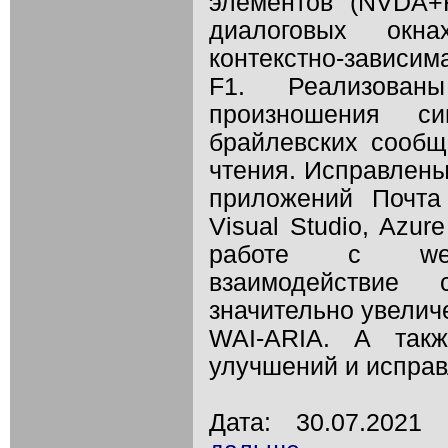
элементов" (NVDA+F
диалоговых окн
контекстно-зависим
F1. Реализова
произношения си
брайлевских сооб
чтения. Исправлен
приложений Почта
Visual Studio, Azur
работе с web-
взаимодействие
значительно увелич
WAI-ARIA. А так
улучшений и исправ
Дата: 30.07.202