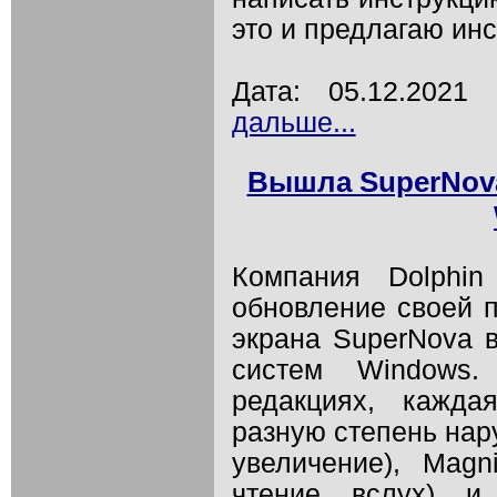
это и предлагаю ин
Дата: 05.12.202
дальше...
Вышла SuperNova
Компания Dolphin
обновление своей 
экрана SuperNova 
систем Windows.
редакциях, кажда
разную степень нару
увеличение), Magn
чтение вслух) и