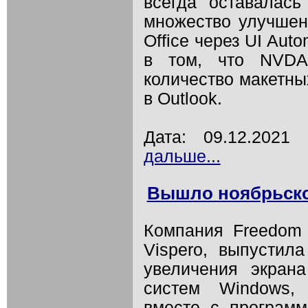
всегда оставалас
множество улучшени
Office через UI Aut
в том, что NVDA
количество макетны
в Outlook.
Дата: 09.12.202
дальше...
Вышло ноябрьско
Компания Freedom S
Vispero, выпустил
увеличения экран
систем Windows, 
вместе с програм