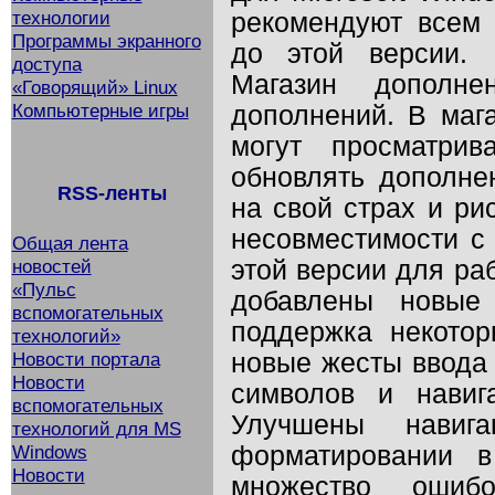
технологии
рекомендуют всем
Программы экранного
до этой версии. 
доступа
Магазин дополне
«Говорящий» Linux
Компьютерные игры
дополнений. В маг
могут просматрив
обновлять дополне
RSS-ленты
на свой страх и ри
несовместимости с
Общая лента
новостей
этой версии для ра
«Пульс
добавлены новые
вспомогательных
поддержка некото
технологий»
Новости портала
новые жесты ввода 
Новости
символов и навиг
вспомогательных
Улучшены навиг
технологий для MS
Windows
форматировании в 
Новости
множество ошиб