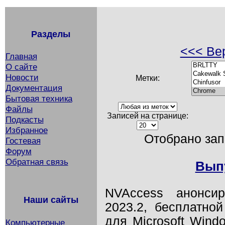
Разделы
<<< Вер
Главная
О сайте
Новости
Метки:
Документация
Бытовая техника
Файлы
Записей на странице:
Подкасты
Избранное
Отобрано запи
Гостевая
Форум
Обратная связь
Выпу
NVAccess анонси
Наши сайты
2023.2, бесплатно
для Microsoft Wind
Компьютерные