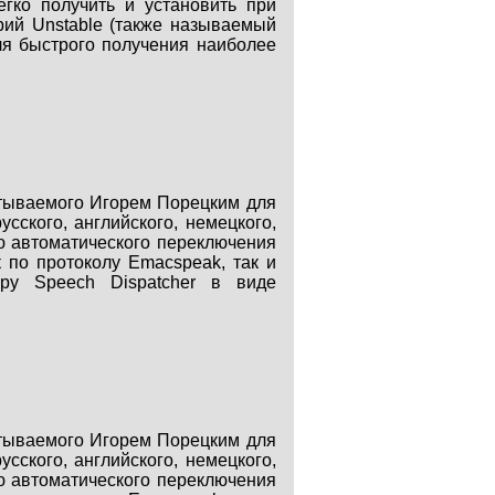
гко получить и установить при
рий Unstable (также называемый
ля быстрого получения наиболее
батываемого Игорем Порецким для
сского, английского, немецкого,
ью автоматического переключения
к по протоколу Emacspeak, так и
ру Speech Dispatcher в виде
батываемого Игорем Порецким для
сского, английского, немецкого,
ью автоматического переключения