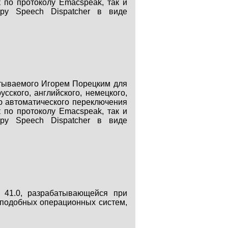
к по протоколу Emacspeak, так и
ру Speech Dispatcher в виде
батываемого Игорем Порецким для
сского, английского, немецкого,
ью автоматического переключения
к по протоколу Emacspeak, так и
ру Speech Dispatcher в виде
 41.0, разрабатывающейся при
-подобных операционных систем,