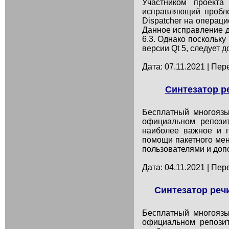
Участником проекта
исправляющий пробле
Dispatcher на операци
Данное исправление доб
6.3. Однако поскольку
версии Qt 5, следует д
Дата: 07.11.2021 | Пер
Синтезатор р
Бесплатный многоязы
официальном репозит
наиболее важное и п
помощи пакетного ме
пользователями и допо
Дата: 04.11.2021 | Пер
Синтезатор речи
Бесплатный многоязы
официальном репозит