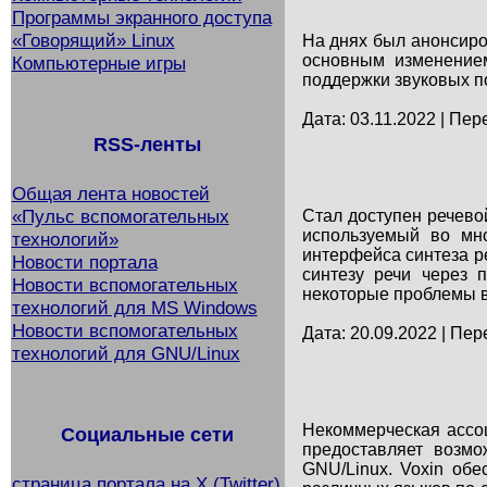
Программы экранного доступа
«Говорящий» Linux
На днях был анонсиро
основным изменением
Компьютерные игры
поддержки звуковых п
Дата: 03.11.2022 | Пер
RSS-ленты
Общая лента новостей
«Пульс вспомогательных
Стал доступен речевой
используемый во мно
технологий»
интерфейса синтеза р
Новости портала
синтезу речи через 
Новости вспомогательных
некоторые проблемы в
технологий для MS Windows
Новости вспомогательных
Дата: 20.09.2022 | Пер
технологий для GNU/Linux
Некоммерческая ассоц
Социальные сети
предоставляет возмо
GNU/Linux. Voxin об
страница портала на X (Twitter)