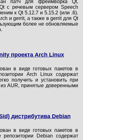
ван патч для фреймворка Qt,
Qt с речевым сервером Speech
м к Qt 5.12.7 и 5.15.2 (или .6).
и gerrit, а также в gerrit для Qt
пользующим более не обновляемые
.
ity проекта Arch Linux
ован в виде готовых пакетов в
озитории Arch Linux содержат
гко получить и установить при
ы из AUR, принятые доверенными
Sid) дистрибутива Debian
ован в виде готовых пакетов в
е репозитории Debian содержат