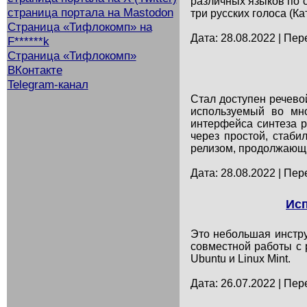
различных языков по с
страница портала на Mastodon
три русских голоса (Ка
Страница «Тифлокомп» на
Дата: 28.08.2022 | Пер
F******k
Страница «Тифлокомп»
ВКонтакте
Telegram-канал
Стал доступен речевой
используемый во мно
интерфейса синтеза р
через простой, стаб
релизом, продолжающи
Дата: 28.08.2022 | Пер
Исп
Это небольшая инстру
совместной работы с 
Ubuntu и Linux Mint.
Дата: 26.07.2022 | Пер