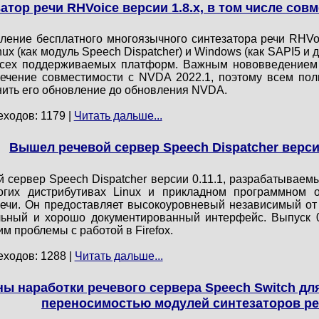
тор речи RHVoice версии 1.8.x, в том числе сов
ление бесплатного многоязычного синтезатора речи RHVo
inux (как модуль Speech Dispatcher) и Windows (как SAPI5 
всех поддерживаемых платформ. Важным нововведением 
ечение совместимости с NVDA 2022.1, поэтому всем пол
ить его обновление до обновления NVDA.
еходов: 1179 |
Читать дальше...
Вышел речевой сервер Speech Dispatcher версии
 сервер Speech Dispatcher версии 0.11.1, разрабатываемый
гих дистрибутивах Linux и прикладном программном о
ечи. Он предоставляет высокоуровневый независимый от у
ильный и хорошо документированный интерфейс. Выпуск 
 проблемы с работой в Firefox.
еходов: 1288 |
Читать дальше...
ы наработки речевого сервера Speech Switch дл
переносимостью модулей синтезаторов р