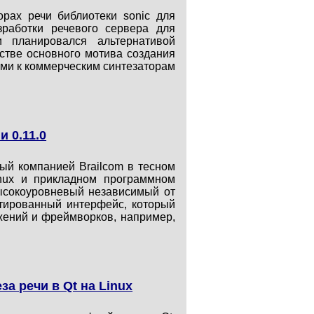
орах речи библиотеки sonic для
зработки речевого сервера для
 планировался альтернативой
стве основного мотива создания
ыми к коммерческим синтезаторам
 0.11.0
мый компанией Brailcom в тесном
inux и прикладном программном
высокоуровневый независимый от
нтированный интерфейс, который
ожений и фреймворков, например,
а речи в Qt на Linux