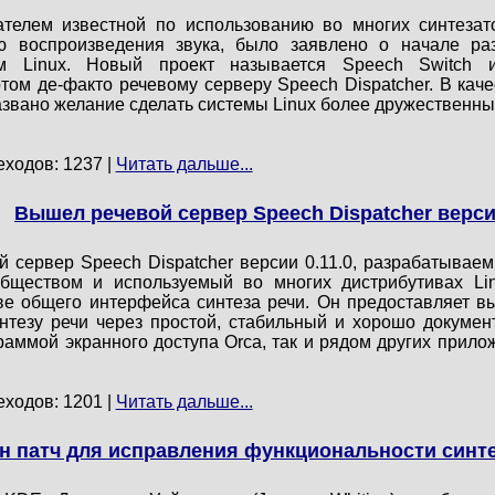
ателем известной по использованию во многих синтезат
ю воспроизведения звука, было заявлено о начале ра
м Linux. Новый проект называется Speech Switch и
ом де-факто речевому серверу Speech Dispatcher. В каче
азвано желание сделать системы Linux более дружественн
еходов: 1237 |
Читать дальше...
Вышел речевой сервер Speech Dispatcher версии
й сервер Speech Dispatcher версии 0.11.0, разрабатывае
обществом и используемый во многих дистрибутивах L
ве общего интерфейса синтеза речи. Он предоставляет 
интезу речи через простой, стабильный и хорошо докуме
граммой экранного доступа Orca, так и рядом других прил
еходов: 1201 |
Читать дальше...
 патч для исправления функциональности синтез