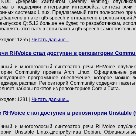
 KDE Джереми Уайтингом (Jeremy Whiting) опублико
мы в поддержки интеграции интерфейса синтеза речи 
онных системах Linux. Предлагаемый патч полностью примени
авлено в пакет qt5-speech и отправлено в репозиторий Arch 
 выпусков Qt 5.12 больше не будет, то разработчикам, ис
обавлять этот патч в свои пакеты qt5-speech самостоятельно
еходов: 1255 |
Читать дальше...
ечи RHVoice стал доступен в репозитории Commun
чный и многоголосый синтезатор речи RHVoice опублик
ории Community проекта Arch Linux. Официальные реп
опулярное программное обеспечение, которое можно ле
неджера pacman. Репозиторий Community содержит пакет
лняет наборы пакетов из репозиториев Core и Extra.
еходов: 1281 |
Читать дальше...
 RHVoice стал доступен в репозитории Unstable (
чный и многоголосый синтезатор речи RHVoice опублик
ории Unstable Linux-дистрибутива Debian. Официальны