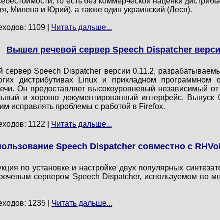
ебестоимости, то есть без коммерческой наценки дистрибь
тя, Милена и Юрий), а также один украинский (Леся).
еходов: 1109 |
Читать дальше...
Вышел речевой сервер Speech Dispatcher версии
 сервер Speech Dispatcher версии 0.11.2, разрабатываемый
гих дистрибутивах Linux и прикладном программном о
ечи. Он предоставляет высокоуровневый независимый от у
ильный и хорошо документированный интерфейс. Выпуск 
м исправлять проблемы с работой в Firefox.
еходов: 1122 |
Читать дальше...
ользование Speech Dispatcher совместно с RHVoic
кция по установке и настройке двух популярных синтезато
речевым сервером Speech Dispatcher, используемом во мн
еходов: 1235 |
Читать дальше...