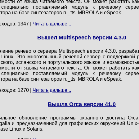
имости от языка читаемого текста. Он может работать ка
 специально поставляемый модуль к речевому серве
тора на базе синтезаторов ru_tts, MBROLA и eSpeak.
еходов: 1347 |
Читать дальше...
Вышел Multispeech версии 4.3.0
ление речевого сервера Multispeech версии 4.3.0, разра
Linux. Это многоязычный речевой сервер с поддержкой ру
нского, испанского и португальского языков и возможност
имости от языка читаемого текста. Он может работать ка
 специально поставляемый модуль к речевому серве
тора на базе синтезаторов ru_tts, MBROLA и eSpeak.
еходов: 1270 |
Читать дальше...
Вышла Orca версии 41.0
ильное обновление программы экранного доступа Orca
galia и предназначенной для графических окружений Unix
зе Linux и Solaris.