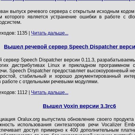
ван выпуск речевого сервера с открытым исходным кодом S
 которого является устранение ошибки в работе с dlo
одсистем.
еходов: 1135 |
Читать дальше...
Вышел речевой сервер Speech Dispatcher версии
 сервер Speech Dispatcher версии 0.11.3, разрабатываемый
гих дистрибутивах Linux и прикладном программном о
ечи. Speech Dispatcher предоставляет высокоуровневый не
простой, стабильный и хорошо документированный интер
 работе с отдельными речевыми модулями.
еходов: 1112 |
Читать дальше...
Вышел Voxin версии 3.3rc6
иация Oralux.org выпустила обновление своего продукта 
жность использования синтезаторов речи Vocalizer E
еспечивает доступ примерно к 400 дополнительным плат