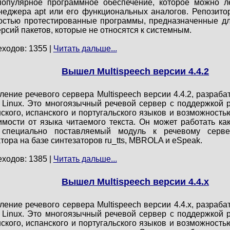
опулярное программное обеспечение, которое можно ле
еджера apt или его функциональных аналогов. Репозито
ностью протестированные программы, предназначенные д
рсий пакетов, которые не относятся к системным.
еходов: 1355 |
Читать дальше...
Вышел Multispeech версии 4.4.2
ление речевого сервера Multispeech версии 4.4.2, разра
Linux. Это многоязычный речевой сервер с поддержкой ру
нского, испанского и португальского языков и возможност
имости от языка читаемого текста. Он может работать ка
 специально поставляемый модуль к речевому серве
тора на базе синтезаторов ru_tts, MBROLA и eSpeak.
еходов: 1385 |
Читать дальше...
Вышел Multispeech версии 4.4.x
ление речевого сервера Multispeech версии 4.4.x, разра
Linux. Это многоязычный речевой сервер с поддержкой ру
нского, испанского и португальского языков и возможност