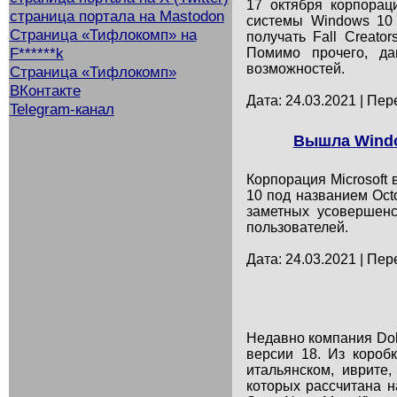
17 октября корпорац
страница портала на Mastodon
системы Windows 10 
Страница «Тифлокомп» на
получать Fall Creato
F******k
Помимо прочего, да
возможностей.
Страница «Тифлокомп»
ВКонтакте
Дата: 24.03.2021 | Пер
Telegram-канал
Вышла Windo
Корпорация Microsoft
10 под названием Oct
заметных усовершенс
пользователей.
Дата: 24.03.2021 | Пер
Недавно компания Dol
версии 18. Из короб
итальянском, иврите
которых рассчитана н