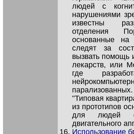
людей с когни
нарушениями зре
известны разр
отделения Пор
основанные на 
следят за сос
вызвать помощь 
лекарств, или М
где разра
нейрокомпьют
парализованных
"Типовая квартир
из прототипов о
для людей с
двигательного апп
Использование б