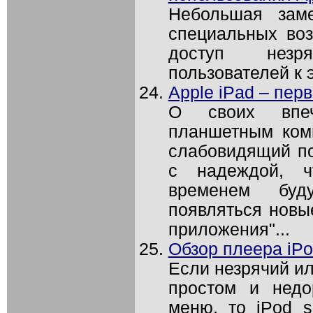
Небольшая зам
специальных во
доступ незр
пользователей к 
Apple iPad – пер
О своих впе
планшетным ком
слабовидящий по
с надеждой, ч
временем буд
появляться новы
приложения"...
Обзор плеера iPo
Если незрячий и
простом и недо
меню, то iPod s