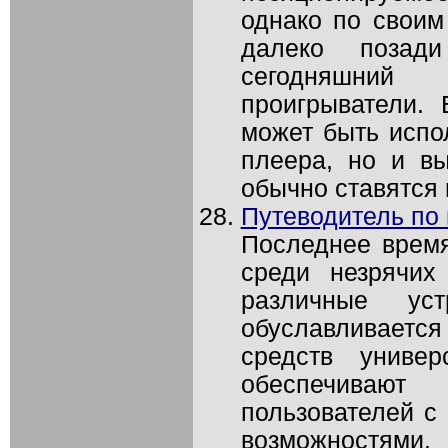
однако по свои
далеко позад
сегодняшни
проигрыватели. 
может быть испол
плеера, но и вы
обычно ставятся 
Путеводитель по 
Последнее врем
среди незрячих
различные ус
обуславливается
средств универ
обеспечиваю
пользователей с
возможностя