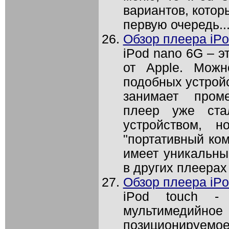
вариантов, котор
первую очередь..
Обзор плеера iPo
iPod nano 6G – э
от Apple. Можн
подобных устройс
занимает пром
плеер уже ста
устройством, 
"портативный ком
имеет уникальны
в других плеерах 
Обзор плеера iPo
iPod touch - 
мультимедийно
позиционируемо