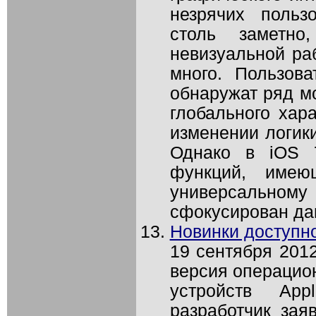
незрячих польз
столь заметно
невизуальной ра
много. Пользова
обнаружат ряд мо
глобального хар
изменении логик
Однако в iOS 
функций, имею
универсальному 
сфокусирован дан
Новинки доступно
19 сентября 2012
версия операцио
устройств Ap
разработчик зая