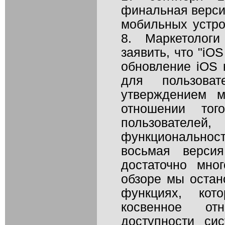
финальная верси
мобильных устро
8. Маркетолог
заявить, что "iO
обновление iOS к
для пользова
утверждением м
отношении тог
пользователе
функциональнос
восьмая версия
достаточно мно
обзоре мы остан
функциях, ко
косвенное от
доступности си