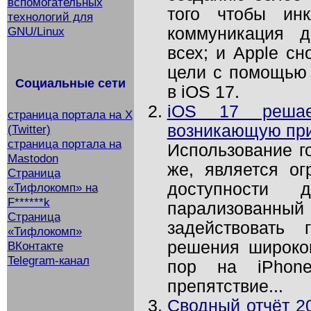
вспомогательных
того чтобы инк
технологий для
коммуникация 
GNU/Linux
всех; и Apple сн
цели с помощью
Социальные сети
в iOS 17.
iOS 17 решает
страница портала на X
возникающую при
(Twitter)
страница портала на
Использование го
Mastodon
же, является о
Страница
доступности
«Тифлокомп» на
F******k
парализованны
Страница
задействовать 
«Тифлокомп»
решения широког
ВКонтакте
Telegram-канал
пор на iPhone
препятствие...
Сводный отчёт 2