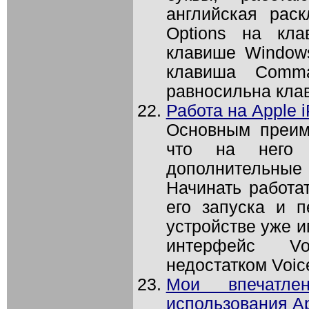
английская рас
Options на кла
клавише Windows
клавиша Comma
равносильна клав
Работа на Apple 
Основным преим
что на него 
дополнительные
Начинать работа
его запуска и п
устройстве уже и
интерфейс V
недостатком Voice
Мои впечатл
использования Ap