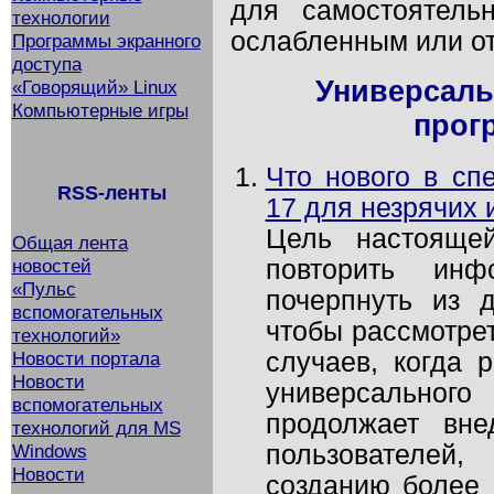
для самостоятель
технологии
ослабленным или о
Программы экранного
доступа
Универсаль
«Говорящий» Linux
Компьютерные игры
прог
Что нового в сп
RSS-ленты
17 для незрячих 
Цель настояще
Общая лента
повторить инф
новостей
«Пульс
почерпнуть из д
вспомогательных
чтобы рассмотрет
технологий»
случаев, когда 
Новости портала
Новости
универсального 
вспомогательных
продолжает вне
технологий для MS
пользователей
Windows
Новости
созданию более 