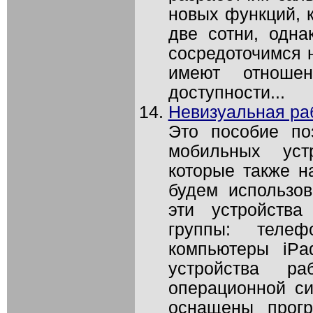
новых функций, к
две сотни, одн
сосредоточимся н
имеют отноше
доступности...
Невизуальная раб
Это пособие по
мобильных уст
которые также н
будем использов
эти устройств
группы: телеф
компьютеры iPa
устройства ра
операционной си
оснащены прог