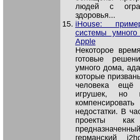
людей с огран
здоровья...
iHouse: приме
системы умного
Apple
Некоторое врем
готовые решен
умного дома, ад
которые призваны
человека ещё 
игрушек, но
компенсироват
недостатки. В ча
проекты как 
предназначенны
германский i2