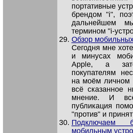
портативные устр
брендом "i", по
дальнейшем м
термином "i-устро
Обзор мобильных
Сегодня мне хоте
и минусах моби
Apple, а зат
покупателям нес
на моём личном 
всё сказанное 
мнение. И всё
публикация помо
"против" и приня
Подключаем 
мобильным устро