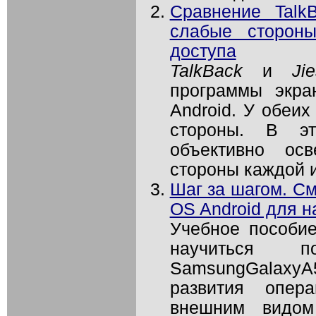
Сравнение Talk
слабые стороны
доступа
TalkBack
и
Ji
программы экра
Android. У обеих
стороны. В эт
объективно ос
стороны каждой и
Шаг за шагом. С
OS Android для 
Учебное пособи
научиться по
SamsungGalaxyA
развития опера
внешним видом