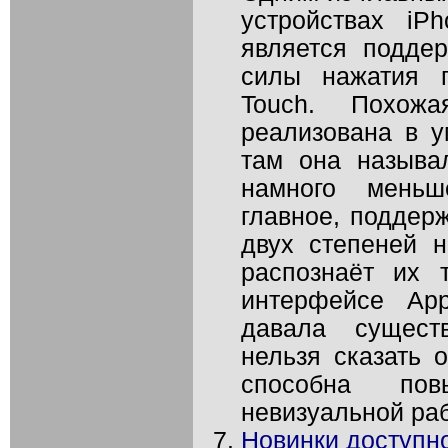
устройствах iP
является подде
силы нажатия п
Touch. Похож
реализована в у
там она называ
намного меньш
главное, поддер
двух степеней н
распознаёт их 
интерфейсе Ap
давала сущест
нельзя сказать 
способна повы
невизуальной раб
Новинки доступно