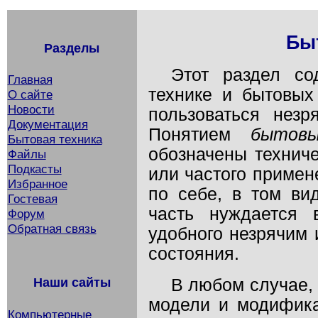
Бы
Разделы
Этот раздел со
Главная
технике и бытовых
О сайте
Новости
пользоваться нез
Документация
Понятием
бытов
Бытовая техника
обозначены техниче
Файлы
Подкасты
или частого примен
Избранное
по себе, в том вид
Гостевая
часть нуждается 
Форум
Обратная связь
удобного незрячим
состояния.
В любом случае,
Наши сайты
модели и модифика
Компьютерные