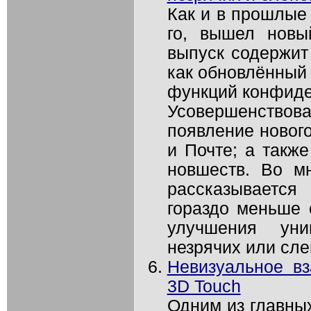
Как и в прошлые 
го, вышел новы
выпуск содержит
как обновлённый 
функций конфиде
Усовершенствов
появление новог
и Почте; а такж
новшеств. Во м
рассказываетс
гораздо меньше 
улучшения уни
незрячих или сле
Невизуальное вз
3D Touch
Одним из главны