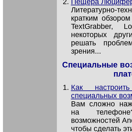
Пещера Люцифе
Литературно-тех
кратким обзором
TextGrabber, 
некоторых друг
решать пробле
зрения...
Специальные воз
плат
Как настроит
специальных воз
Вам сложно наж
на телефон
возможностей And
чтобы сделать эт