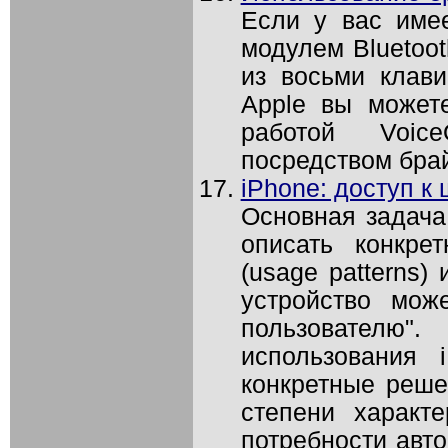
Если у вас име
модулем Bluetoot
из восьми клав
Apple вы может
работой Voic
посредством брай
iPhone: доступ к
Основная задача 
описать конкре
(usage patterns) 
устройство мож
пользовател
использования 
конкретные реше
степени характ
потребности авто