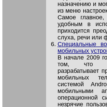
назначению и мог
из меню настрое
Самое главное,
удобным в испо
приходится прео
слуха, речи или 
Специальные во
мобильных устро
В начале 2009 г
том, что Инт
разрабатывает п
мобильных те
системой Andr
мобильными а
операционной с
незрячие пользо