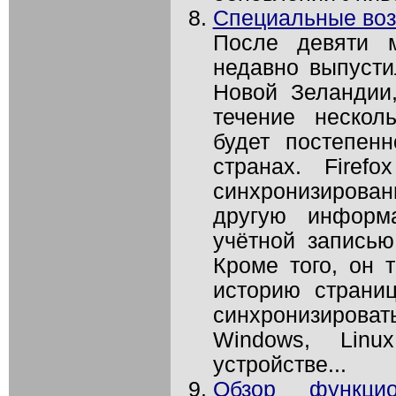
Специальные возм
После девяти м
недавно выпустил
Новой Зеландии
течение нескол
будет постепен
странах. Firef
синхронизирова
другую информ
учётной записью
Кроме того, он 
историю страни
синхронизирова
Windows, Lin
устройстве...
Обзор функцио